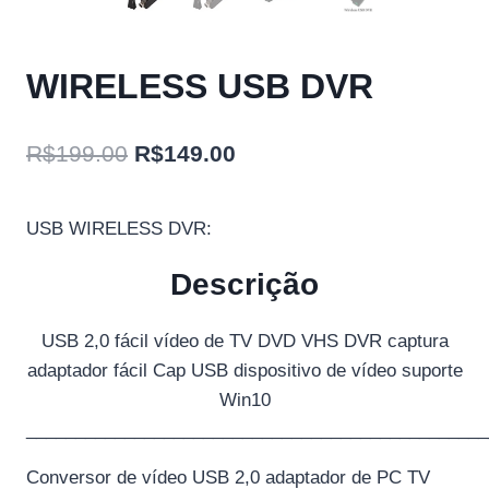
WIRELESS USB DVR
O
O
R$
199.00
R$
149.00
preço
preço
original
atual
USB WIRELESS DVR:
era:
é:
Descrição
R$199.00.
R$149.00.
USB 2,0 fácil vídeo de TV DVD VHS DVR captura
adaptador fácil Cap USB dispositivo de vídeo suporte
Win10
_______________________________________________
Conversor de vídeo USB 2,0 adaptador de PC TV