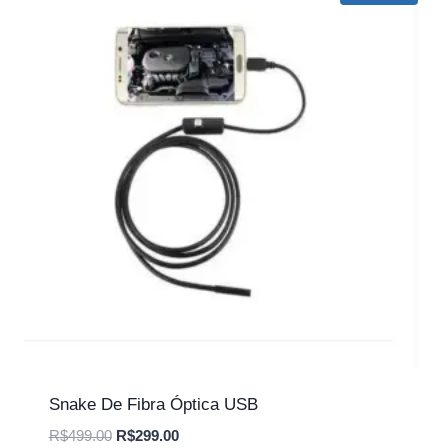
Snake De Fibra Óptica USB
O
O
R$
499.00
R$
299.00