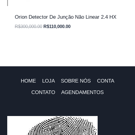
Orion Detector De Junção Não Linear 2.4 HX
O
O
R$
300,000.00
R$
110,000.00
preço
preço
original
atual
era:
é:
R$300,000.00.
R$110,000.00.
HOME
LOJA
SOBRE NÓS
CONTA
CONTATO
AGENDAMENTOS