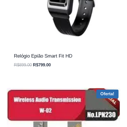
Relógio Epião Smart Fit HD
O
O
R$
899.00
R$
799.00
preço
preço
original
atual
era:
é:
R$899.00.
R$799.00.
Oferta!