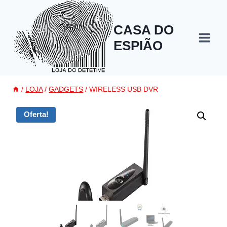
Skip
to
CASA DO
content
ESPIÃO
/
LOJA
/
GADGETS
/
WIRELESS USB DVR
Oferta!