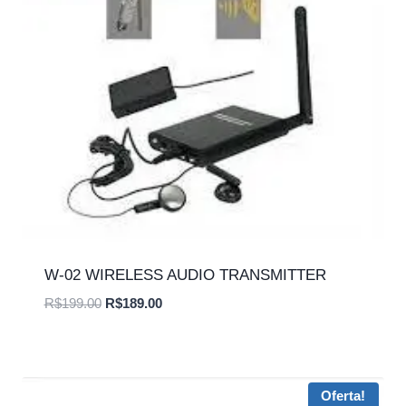
W-02 WIRELESS AUDIO TRANSMITTER
O
O
R$
199.00
R$
189.00
preço
preço
original
atual
era:
é:
R$199.00.
R$189.00.
Oferta!