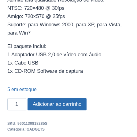
NTSC: 720×480 @ 30fps
Amigo: 720×576 @ 25fps
Suporte: para Windows 2000, para XP, para Vista,
para Win7
El paquete inclui:
1 Adaptador USB 2,0 de vídeo com áudio
1x Cabo USB
1x CD-ROM Software de captura
5 em estoque
WIRELESS
Adicionar ao carrinho
USB
DVR
SKU:
9601130818285S
quantidade
Categoria:
GADGETS