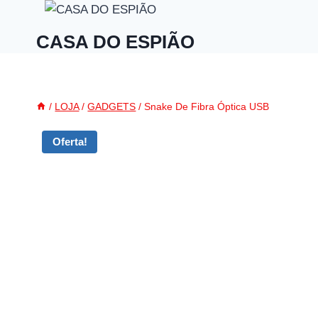
Skip
to
CASA DO ESPIÃO
content
/
LOJA
/
GADGETS
/
Snake De Fibra Óptica USB
Oferta!