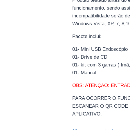
Produto testado antes do 
funcionamento, sendo ass
incompatibilidade serão d
Windows Vista, XP, 7, 8,10
Pacote inclui:
01- Mini USB Endoscópio
01- Drive de CD
01- kit com 3 garras ( Imã
01- Manual
OBS: ATENÇÃO: ENTRAD
PARA OCORRER O FUN
ESCANEAR O QR CODE 
APLICATIVO.