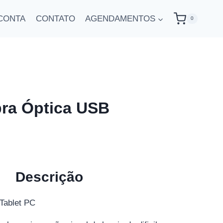
CONTA
CONTATO
AGENDAMENTOS
0
bra Óptica USB
O
preço
atual
Descrição
é:
Tablet PC
R$299.00.