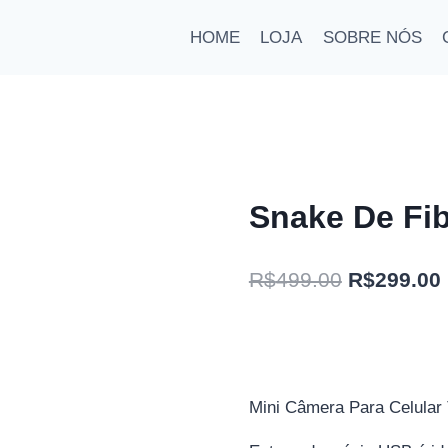
HOME
LOJA
SOBRE NÓS
Snake De Fi
O
R$
499.00
R$
299.00
preço
original
era:
Mini Câmera Para Celular 
R$499.00.