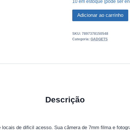
10 em estoque (pode ser 
Snake
Adicionar ao carrinho
De
Fibra
SKU:
7897378150548
Óptica
Categoria:
GADGETS
USB
quantidade
Descrição
 locais de dificil acesso. Sua câmera de 7mm filma e fotogr