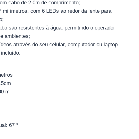
com cabo de 2.0m de comprimento;
 milímetros, com 6 LEDs ao redor da lente para
o;
bo são resistentes à água, permitindo o operador
de ambientes;
vídeos através do seu celular, computador ou laptop
incluído.
metros
3,5cm
00 m
al: 67 °