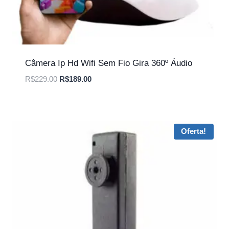
Câmera Ip Hd Wifi Sem Fio Gira 360º Áudio
O
O
R$
229.00
R$
189.00
preço
preço
original
atual
era:
é:
R$229.00.
R$189.00.
Oferta!