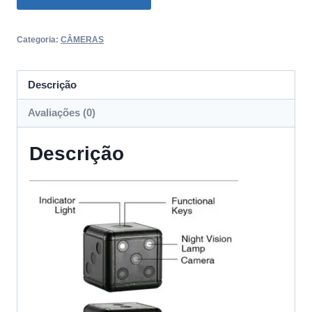
HD
Formato
Categoria:
CÂMERAS
de
Dados
quantidade
Descrição
Avaliações (0)
Descrição