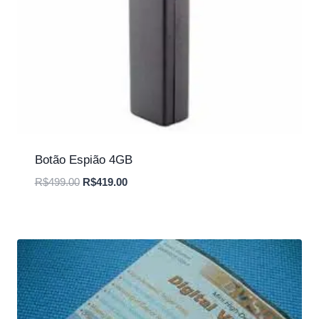
Botão Espião 4GB
O
O
R$
499.00
R$
419.00
preço
preço
original
atual
era:
é:
R$499.00.
R$419.00.