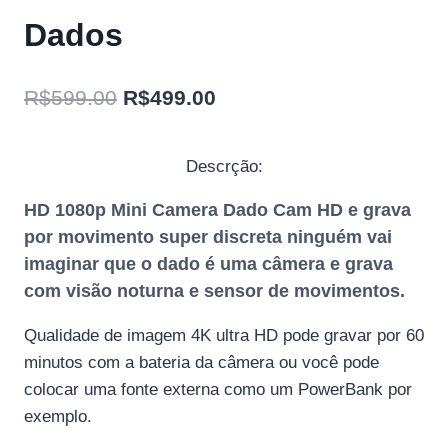
Dados
O
O
R$
599.00
R$
499.00
preço
preço
original
atual
Descrção:
era:
é:
HD 1080p Mini Camera Dado Cam HD e grava
R$599.00.
R$499.00.
por movimento super discreta ninguém vai
imaginar que o dado é uma câmera e grava
com visão noturna e sensor de movimentos.
Qualidade de imagem 4K ultra HD pode gravar por 60
minutos com a bateria da câmera ou você pode
colocar uma fonte externa como um PowerBank por
exemplo.