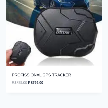
PROFISSIONAL GPS TRACKER
O
O
R$
899.00
R$
799.00
preço
preço
original
atual
era:
é:
R$899.00.
R$799.00.