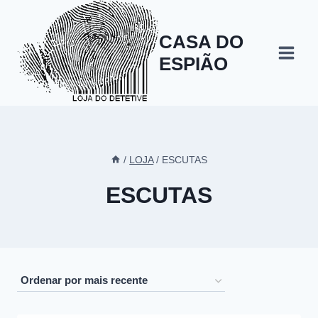
Skip
to
CASA DO
content
ESPIÃO
/
LOJA
/
ESCUTAS
ESCUTAS