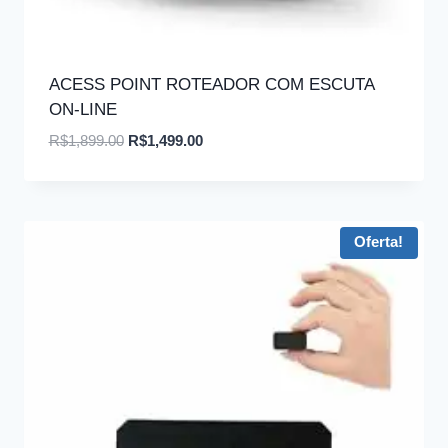
ACESS POINT ROTEADOR COM ESCUTA
ON-LINE
O
O
R$
1,899.00
R$
1,499.00
preço
preço
original
atual
era:
é:
R$1,899.00.
R$1,499.00.
Oferta!